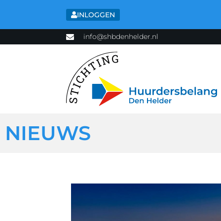
INLOGGEN
info@shbdenhelder.nl
NIEUWS