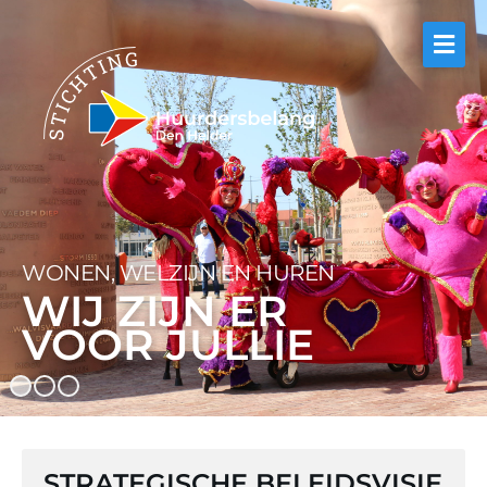
WONEN, WELZIJN EN HUREN
WIJ ZIJN ER
VOOR JULLIE
STRATEGISCHE BELEIDSVISIE