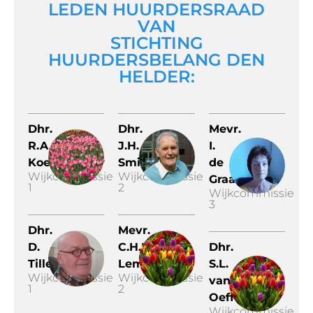
LEDEN HUURDERSRAAD
VAN
STICHTING
HUURDERSBELANG DEN
HELDER:
Dhr.
Dhr.
Mevr.
R.A.J.R.
J.H.
I.
Koekebakker
Smit
de
Wijkcommissie
Wijkcommissie
Graaf
1
2
Wijkcommissie
3
Dhr.
Mevr.
D.
C.H.M.
Dhr.
Tillema
Lempens
S.L.
Wijkcommissie
Wijkcommissie
van
1
2
Oeffelen
Wijkcommissie