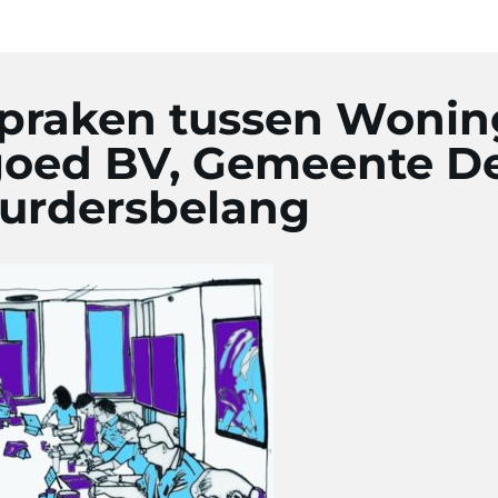
spraken tussen Woning
goed BV, Gemeente D
uurdersbelang