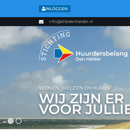
INLOGGEN
info@shbdenhelder.nl
WONEN, WELZIJN EN HUREN
WIJ ZIJN ER
VOOR JULLI